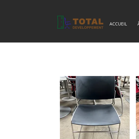
ACCUEIL