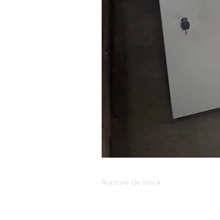
Meuble 4 casiers - H102xL100xP45
Rupture de stock