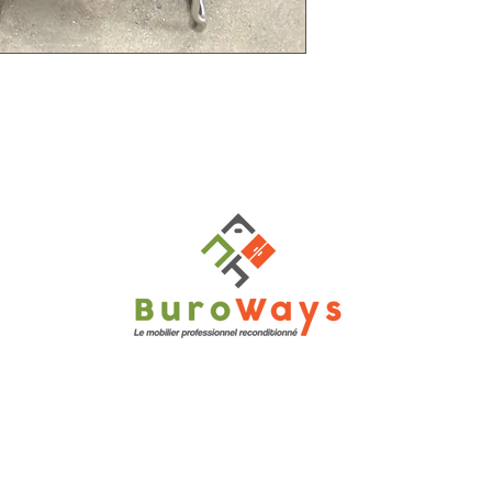
tionné :
ny en Cambrésis (rdv uniquement)