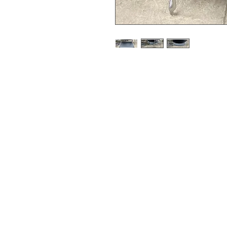
Notre partenaire du mobilier recondi
20 rue Eugène Fievet 59191 Lig
07 49 72 64 80
contact@buroways.fr