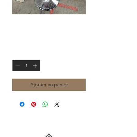
Tabouret style bar
Prix
30,00 €
Quantité
*
Ajouter au panier
Notre partenaire du mobilier reconditionné
: