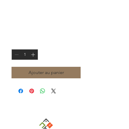
Armoire basse bois
- H100 x L104 x
P43cm
Prix
90,00 €
Quantité
*
Ajouter au panier
Notre partenaire du mobilier reconditionné
: