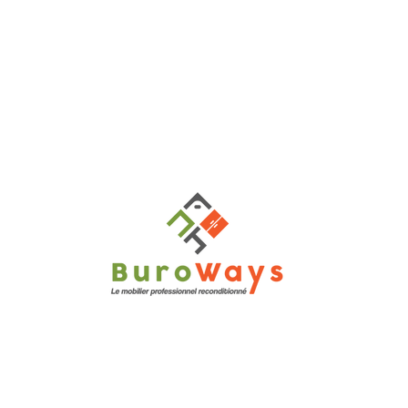
tionné :
ny en Cambrésis (rdv uniquement)