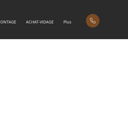
MONTAGE
ACHAT-VIDAGE
Plus
allique blanche -
0 x P43