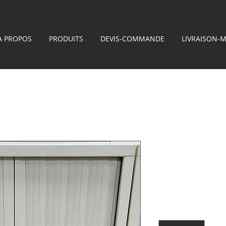
À PROPOS
PRODUITS
DEVIS-COMMANDE
LIVRAISON-
Armoire mét
H136 x L10
Prix
100,00 €
Quantité
*